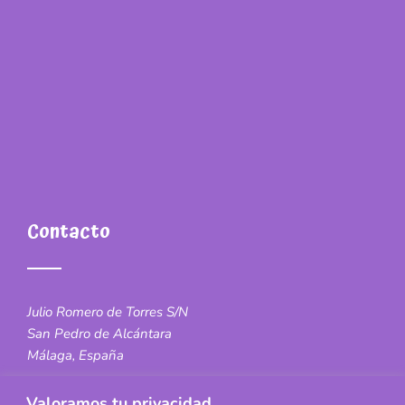
Contacto
Julio Romero de Torres S/N
San Pedro de Alcántara
Málaga, España
663 68 42 84
Valoramos tu privacidad